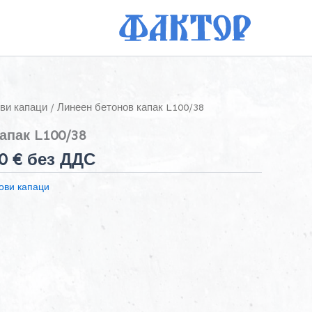
ви капаци
/ Линеен бетонов капак L100/38
апак L100/38
60 € без ДДС
ови капаци