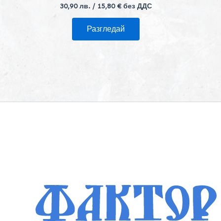
30,90
лв.
/ 15,80 € без ДДС
Разгледай