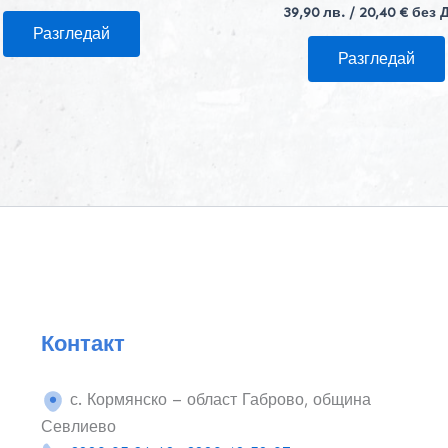
39,90
лв.
/ 20,40 € без 
Разгледай
Разгледай
Контакт
с. Кормянско – област Габрово, община
Севлиево