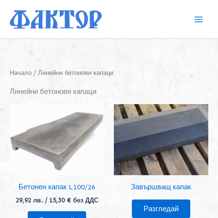
Skip
to
content
Начало
/ Линейни бетонови капаци
Линейни бетонови капаци
Бетонен капак L100/26
Завършващ капак
29,92
лв.
/ 15,30 € без ДДС
Разгледай