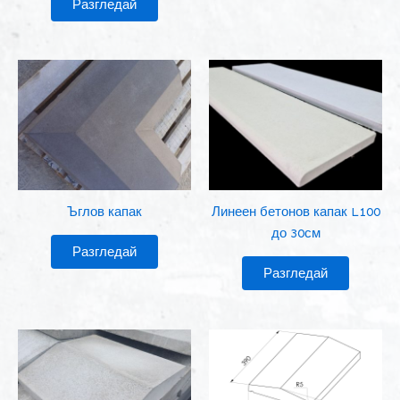
Разгледай
Ъглов капак
Линеен бетонов капак L100
до 30см
Разгледай
Разгледай