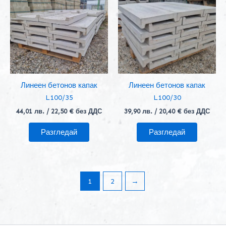
Линеен бетонов капак
Линеен бетонов капак
L100/35
L100/30
44,01
лв.
/ 22,50 € без ДДС
39,90
лв.
/ 20,40 € без ДДС
Разгледай
Разгледай
1
2
→