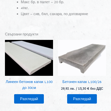
Макс бр. в палет – 20 бр.
49кг.
Цвят – сив, бял, сахара, по договаряне
Свързани продукти
Линеен бетонов капак L100
Бетонен капак L100/26
до 30см
29,92
лв.
/ 15,30 € без ДДС
Разгледай
Разгледай