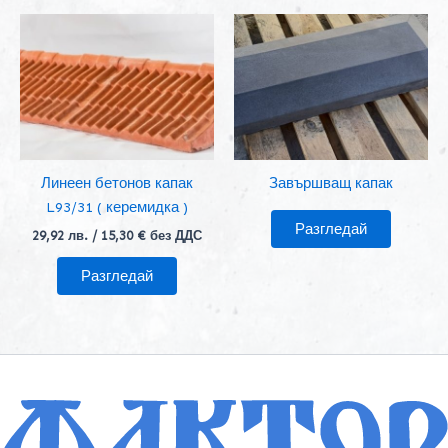
Линеен бетонов капак
Завършващ капак
L93/31 ( керемидка )
Разгледай
29,92
лв.
/ 15,30 € без ДДС
Разгледай