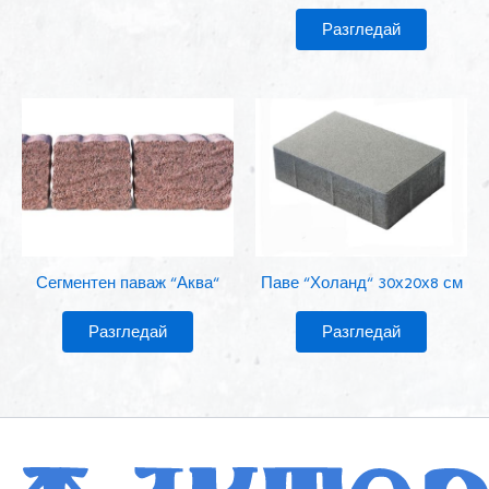
Разгледай
Сегментен паваж “Аква“
Паве “Холанд“ 30х20х8 см
Разгледай
Разгледай